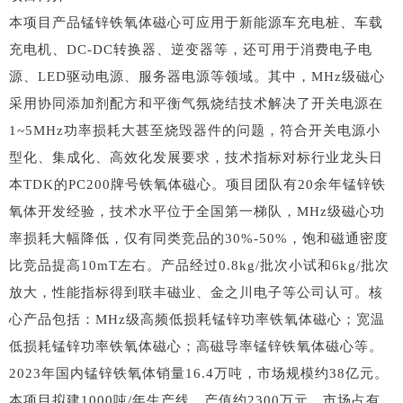
本项目产品锰锌铁氧体磁心可应用于新能源车充电桩、车载
充电机、DC-DC转换器、逆变器等，还可用于消费电子电
源、LED驱动电源、服务器电源等领域。其中，MHz级磁心
采用协同添加剂配方和平衡气氛烧结技术解决了开关电源在
1~5MHz功率损耗大甚至烧毁器件的问题，符合开关电源小
型化、集成化、高效化发展要求，技术指标对标行业龙头日
本TDK的PC200牌号铁氧体磁心。项目团队有20余年锰锌铁
氧体开发经验，技术水平位于全国第一梯队，MHz级磁心功
率损耗大幅降低，仅有同类竞品的30%-50%，饱和磁通密度
比竞品提高10mT左右。产品经过0.8kg/批次小试和6kg/批次
放大，性能指标得到联丰磁业、金之川电子等公司认可。核
心产品包括：MHz级高频低损耗锰锌功率铁氧体磁心；宽温
低损耗锰锌功率铁氧体磁心；高磁导率锰锌铁氧体磁心等。
2023年国内锰锌铁氧体销量16.4万吨，市场规模约38亿元。
本项目拟建1000吨/年生产线，产值约2300万元，市场占有